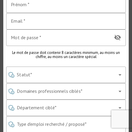
Prénom
Email
visibility_off
Mot de passe
Le mot de passe doit contenir 8 caractères minimum, au moins un
chiffre, au moins un caractère spécial
admin_panel_settings
Statut
admin_panel_settings
Domaines professionnels ciblés
admin_panel_settings
Département ciblé
admin_panel_settings
Type d'emploi recherché / proposé